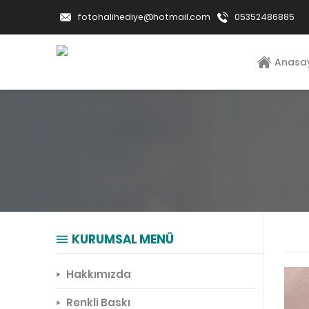
fotohalihediye@hotmail.com
05352486885
Anasa
KURUMSAL MENÜ
Hakkımızda
Renkli Baskı