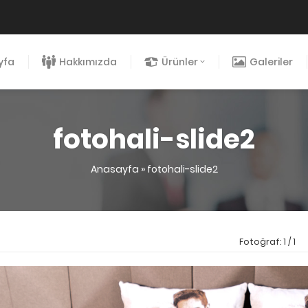
yfa
Hakkımızda
Ürünler
Galeriler
fotohali-slide2
Anasayfa
»
fotohali-slide2
Fotoğraf: 1 / 1