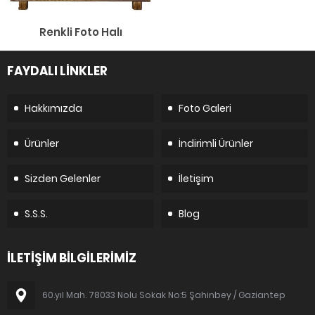
Renkli Foto Halı
FAYDALI LİNKLER
Hakkımızda
Foto Galeri
Ürünler
İndirimli Ürünler
Sizden Gelenler
İletişim
S.S.S.
Blog
İLETİŞİM BİLGİLERİMİZ
60.yıl Mah. 78033 Nolu Sokak No:5 Şahinbey / Gaziantep