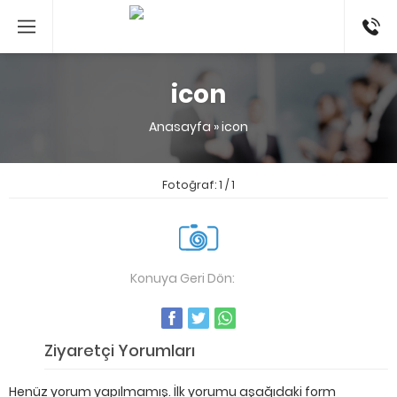
053524
icon
Anasayfa
»
icon
Fotoğraf: 1 / 1
Konuya Geri Dön:
icon
Ziyaretçi Yorumları
Henüz yorum yapılmamış. İlk yorumu aşağıdaki form