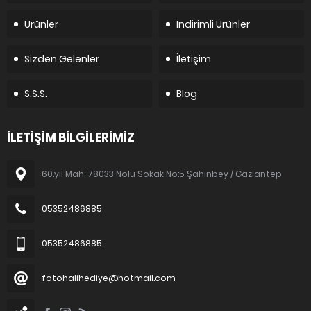
Ürünler
İndirimli Ürünler
Sizden Gelenler
İletişim
S.S.S.
Blog
İLETİŞİM BİLGİLERİMİZ
60.yıl Mah. 78033 Nolu Sokak No:5 Şahinbey / Gaziantep
05352486885
05352486885
fotohalihediye@hotmail.com