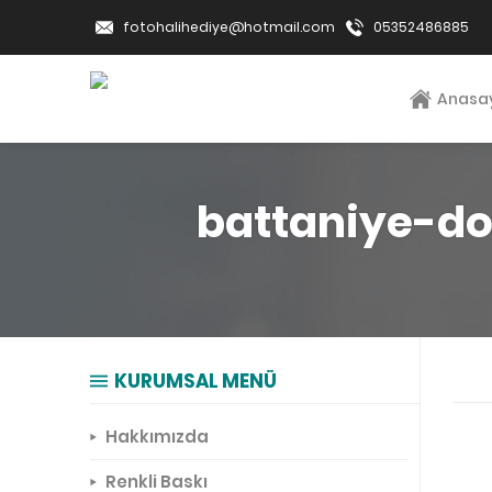
fotohalihediye@hotmail.com
05352486885
Anasa
battaniye-d
KURUMSAL MENÜ
Hakkımızda
Renkli Baskı