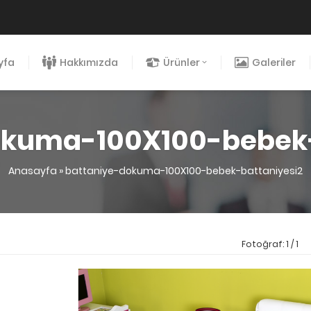
yfa
Hakkımızda
Ürünler
Galeriler
okuma-100X100-bebek-
Anasayfa
»
battaniye-dokuma-100X100-bebek-battaniyesi2
Fotoğraf: 1 / 1