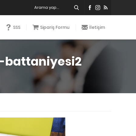
SSS
Sipariş Formu
İletişim
battaniyesi2