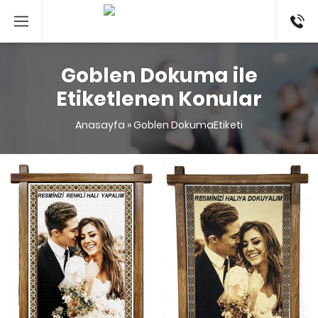
053524
Goblen Dokuma ile
Etiketlenen Konular
Anasayfa
»
Goblen DokumaEtiketi