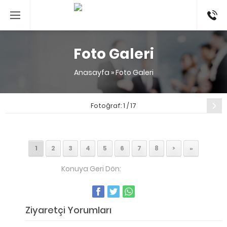
053524
Foto Galeri
Anasayfa
»
Foto Galeri
Sonraki
Fotoğraf: 1 / 17
1
2
3
4
5
6
7
8
>
»
Konuya Geri Dön:
Foto Galeri
Ziyaretçi Yorumları