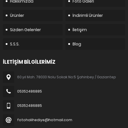
Hakkımızda
Foto Galeri
Ürünler
İndirimli Ürünler
Sizden Gelenler
İletişim
S.S.S.
Blog
İLETİŞİM BİLGİLERİMİZ
60.yıl Mah. 78033 Nolu Sokak No:5 Şahinbey / Gaziantep
05352486885
05352486885
fotohalihediye@hotmail.com