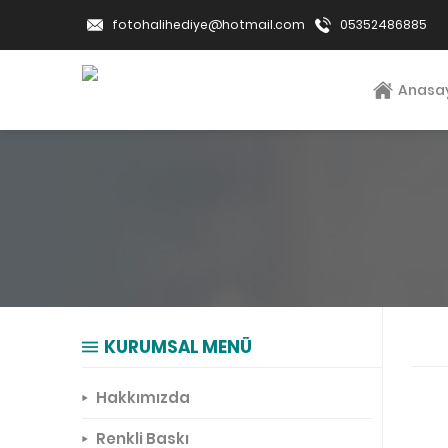
fotohalihediye@hotmail.com
05352486885
Anasa
KURUMSAL MENÜ
Hakkımızda
Renkli Baskı