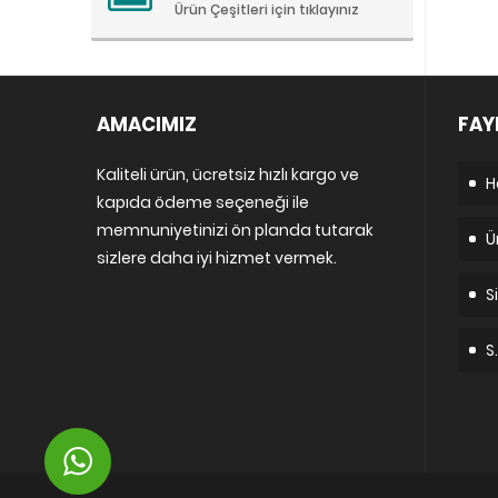
Ürün Çeşitleri için tıklayınız
AMACIMIZ
FAY
Kaliteli ürün, ücretsiz hızlı kargo ve
H
kapıda ödeme seçeneği ile
memnuniyetinizi ön planda tutarak
Ü
sizlere daha iyi hizmet vermek.
S
S.