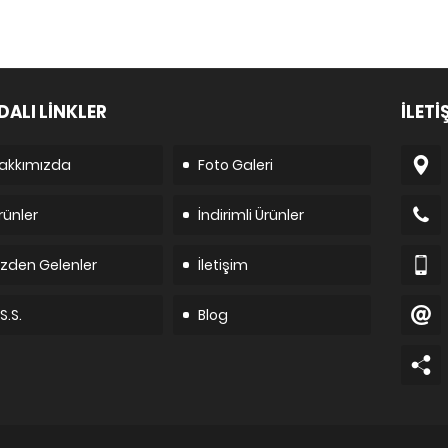
DALI LİNKLER
İLETİ
akkımızda
Foto Galeri
rünler
İndirimli Ürünler
izden Gelenler
İletişim
S.S.
Blog