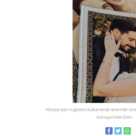
Klavye yön tuşlarını kullanarak resimler ara
Konuya Geri Dön: