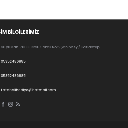
ŞİM BİLGİLERİMİZ
60.yıl Mah. 78033 Nolu Sokak No:5 Şahinbey / Gaziantep
05352486885
05352486885
fotohalihediye@hotmail.com