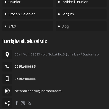
Ürünler
İndirimli Ürünler
Sizden Gelenler
İletişim
S.S.S.
Blog
İLETİŞİM BİLGİLERİMİZ
60.yıl Mah. 78033 Nolu Sokak No:5 Şahinbey / Gaziantep
05352486885
05352486885
fotohalihediye@hotmail.com