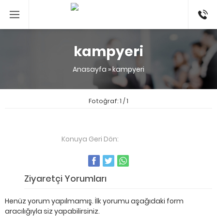
053524
kampyeri
Anasayfa
»
kampyeri
Fotoğraf: 1 / 1
Konuya Geri Dön:
kampyeri
Ziyaretçi Yorumları
Henüz yorum yapılmamış. İlk yorumu aşağıdaki form
aracılığıyla siz yapabilirsiniz.