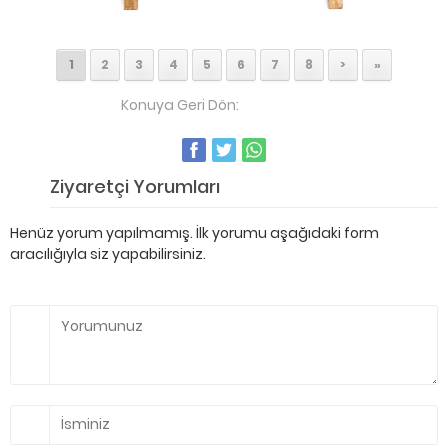
1
2
3
4
5
6
7
8
>
»
Konuya Geri Dön:
Foto Galeri
Ziyaretçi Yorumları
Henüz yorum yapılmamış. İlk yorumu aşağıdaki form
aracılığıyla siz yapabilirsiniz.