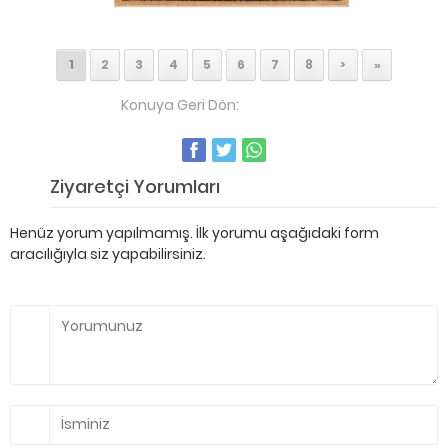
1
2
3
4
5
6
7
8
>
»
Konuya Geri Dön:
Foto Galeri
Ziyaretçi Yorumları
Henüz yorum yapılmamış. İlk yorumu aşağıdaki form
aracılığıyla siz yapabilirsiniz.