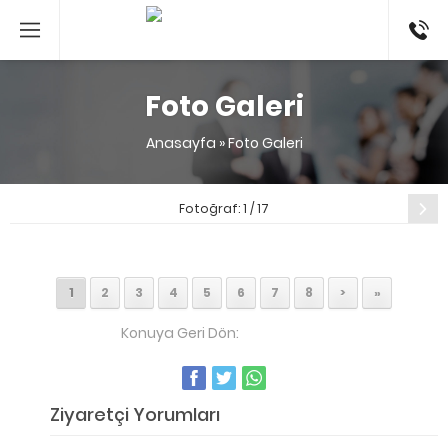
053524
Foto Galeri
Anasayfa
»
Foto Galeri
Sonraki
Fotoğraf: 1 / 17
1
2
3
4
5
6
7
8
>
»
Konuya Geri Dön:
Foto Galeri
Ziyaretçi Yorumları