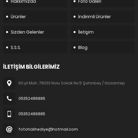
Hakkımızda
Foto Galeri
Ürünler
İndirimli Ürünler
Sizden Gelenler
İletişim
S.S.S.
Blog
İLETİŞİM BİLGİLERİMİZ
60.yıl Mah. 78033 Nolu Sokak No:5 Şahinbey / Gaziantep
05352486885
05352486885
fotohalihediye@hotmail.com